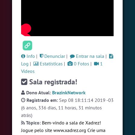
#LoveHits
5 pessoas
#Brazink
4 pessoas
#RadioModao
4 pessoas
Ver todas as salas
Info
|
Denunciar
|
Entrar na sala
|
🎁 Promoção
🛍 Crie seu Chat e Rádio 📻
Log
|
Estatísticas
|
0 Fotos
|
1
com Site e Chat Bot 🤖 de Pedidos
.
Vídeos
Sala registrada!
Dono Atual:
BrazinkNetwork
Registrado em:
Sep 08 18:11:14 2019 -03
(6 anos, 336 dias, 11 horas, 31 minutos
atrás)
English
Português
Español
© 2018 Brazink
Tópico:
Bem-vindo a sala de Xadrez!
Jogue pelo site www.xadrez.org Crie uma