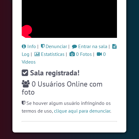
#ParaisoTropical
6 pessoas
#Novanativa
6 pessoas
#Zoom
5 pessoas
Ver todas as salas
Info
|
Denunciar
|
Entrar na sala
|
Log
|
Estatísticas
|
0 Fotos
|
0
Vídeos
🎁 Promoção
🛍 Crie seu Chat e Rádio 📻
com Site e Chat Bot 🤖 de Pedidos
.
Sala registrada!
0
Usuários Online com
foto
Se houver algum usuário infringindo os
termos de uso,
clique aqui para denunciar
.
English
Português
Español
© 2018 Brazink