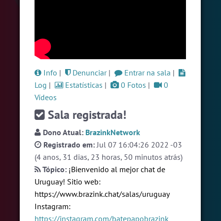
#Denuncias
7 pessoas
#Novanativa
6 pessoas
#Brazink
6 pessoas
Ver todas as salas
Info
|
Denunciar
|
Entrar na sala
|
Log
|
Estatísticas
|
0 Fotos
|
0
Vídeos
🎁 Promoção
🛍 Crie seu Chat e Rádio 📻
com Site e Chat Bot 🤖 de Pedidos
.
Sala registrada!
Dono Atual:
BrazinkNetwork
Registrado em:
Jul 07 16:04:26 2022 -03
(4 anos, 31 dias, 23 horas, 50 minutos atrás)
Tópico:
¡Bienvenido al mejor chat de
Uruguay! Sitio web:
English
Português
Español
© 2018 Brazink
https://www.brazink.chat/salas/uruguay
Instagram:
https://instagram.com/batepapobrazink