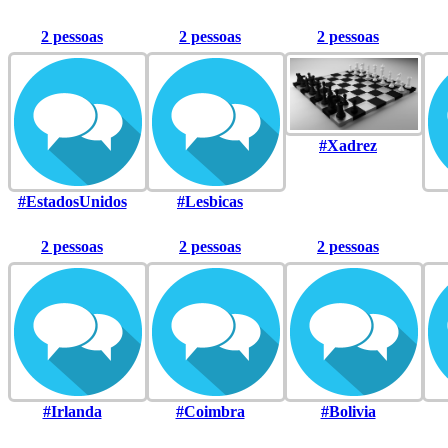
2 pessoas
2 pessoas
2 pessoas
#Xadrez
#EstadosUnidos
#Lesbicas
2 pessoas
2 pessoas
2 pessoas
#Irlanda
#Coimbra
#Bolivia