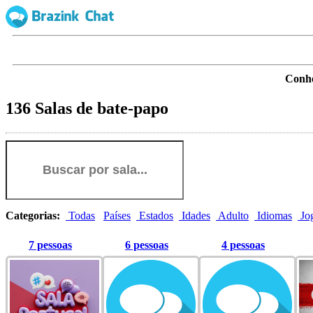
Conhe
136 Salas de bate-papo
Categorias:
Todas
Países
Estados
Idades
Adulto
Idiomas
Jo
7 pessoas
6 pessoas
4 pessoas