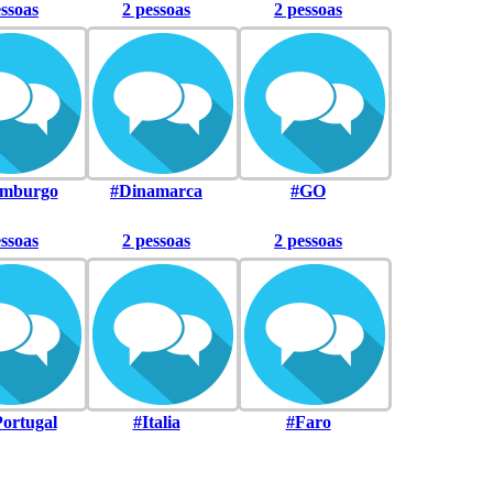
essoas
2 pessoas
2 pessoas
mburgo
#Dinamarca
#GO
essoas
2 pessoas
2 pessoas
ortugal
#Italia
#Faro