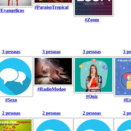
#ParaisoTropical
#Evangelicos
#Zoom
3 pessoas
3 pessoas
3 pessoas
3 p
#RadioModao
#Quiz
#Sexo
#En
2 pessoas
2 pessoas
2 pessoas
2 p