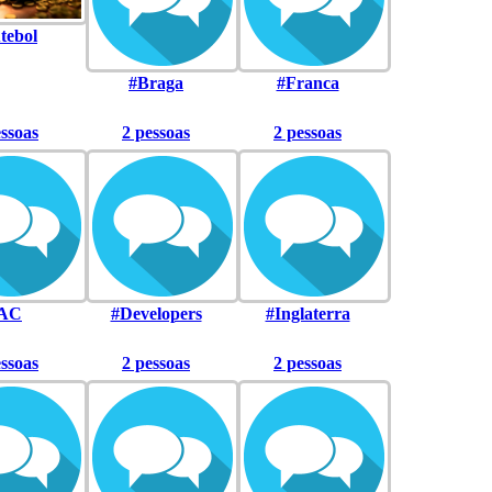
tebol
#Braga
#Franca
essoas
2 pessoas
2 pessoas
AC
#Developers
#Inglaterra
essoas
2 pessoas
2 pessoas