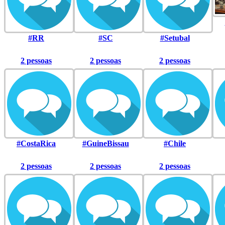
#RR
#SC
#Setubal
2 pessoas
2 pessoas
2 pessoas
#CostaRica
#GuineBissau
#Chile
2 pessoas
2 pessoas
2 pessoas