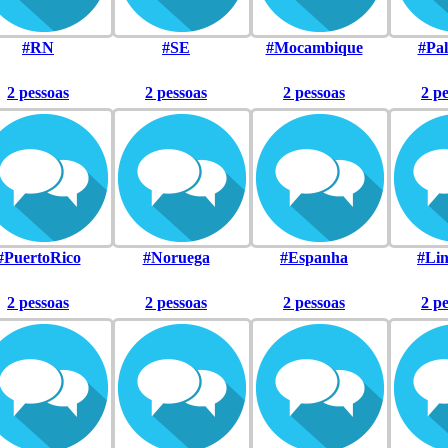
#RN
#SE
#Mocambique
#Pal
2 pessoas
2 pessoas
2 pessoas
2 p
#PuertoRico
#Noruega
#Espanha
#Li
2 pessoas
2 pessoas
2 pessoas
2 p