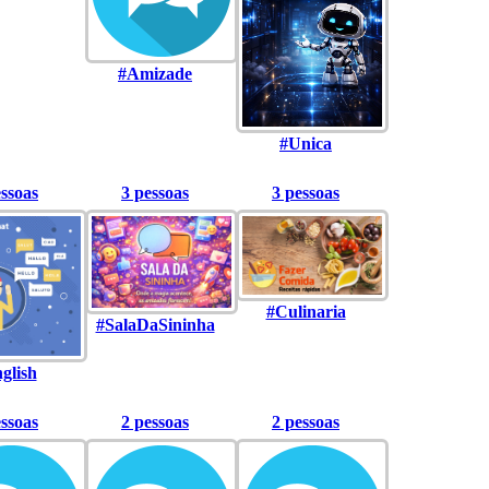
#Amizade
#Unica
essoas
3 pessoas
3 pessoas
#Culinaria
#SalaDaSininha
glish
essoas
2 pessoas
2 pessoas