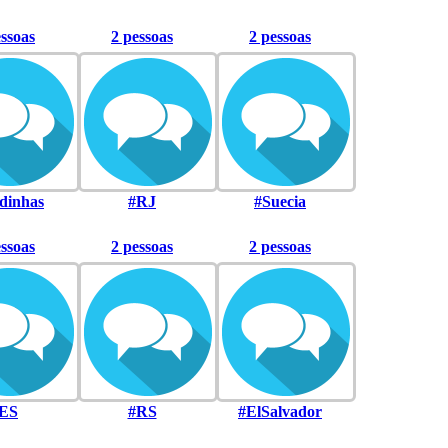
essoas
2 pessoas
2 pessoas
dinhas
#RJ
#Suecia
essoas
2 pessoas
2 pessoas
ES
#RS
#ElSalvador