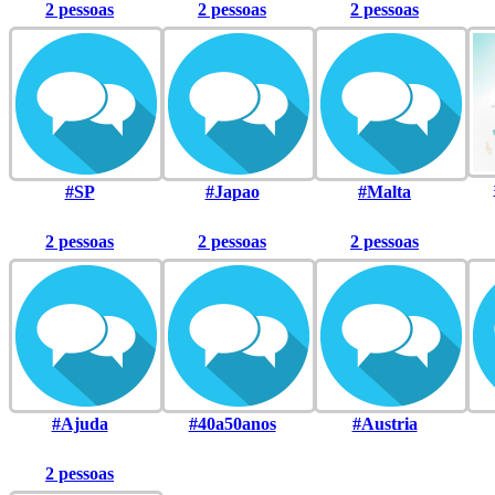
2 pessoas
2 pessoas
2 pessoas
#SP
#Japao
#Malta
2 pessoas
2 pessoas
2 pessoas
#Ajuda
#40a50anos
#Austria
2 pessoas