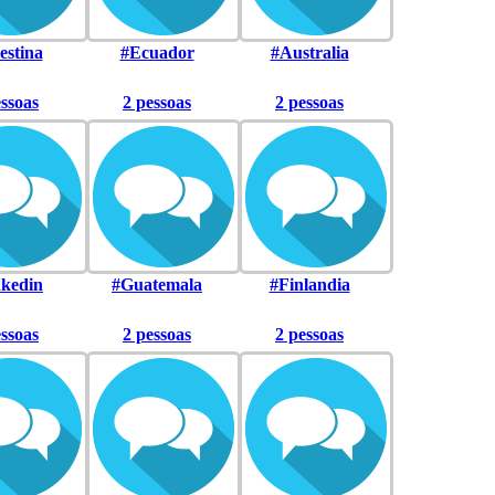
estina
#Ecuador
#Australia
essoas
2 pessoas
2 pessoas
nkedin
#Guatemala
#Finlandia
essoas
2 pessoas
2 pessoas