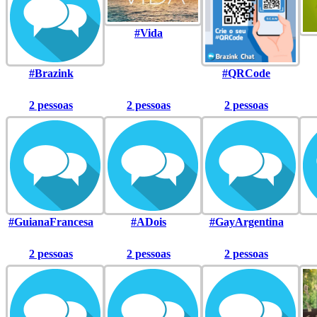
#Vida
#Brazink
#QRCode
2 pessoas
2 pessoas
2 pessoas
#GuianaFrancesa
#ADois
#GayArgentina
2 pessoas
2 pessoas
2 pessoas