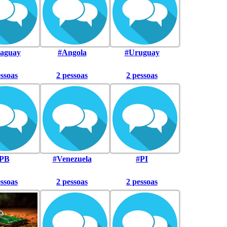
aguay
#Angola
#Uruguay
essoas
2 pessoas
2 pessoas
PB
#Venezuela
#PI
essoas
2 pessoas
2 pessoas