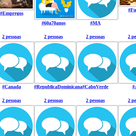
#Fu
#Empregos
#60a70anos
#MA
2 pessoas
2 pessoas
2 pessoas
2 p
#Canada
#RepublicaDominicana
#CaboVerde
#
2 pessoas
2 pessoas
2 pessoas
2 p