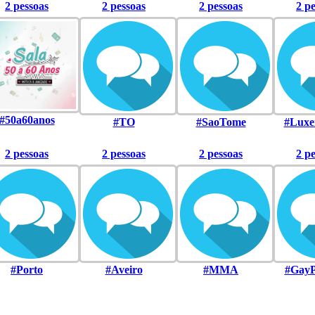
2 pessoas
2 pessoas
2 pessoas
2 p
#50a60anos
#TO
#SaoTome
#Luxe
2 pessoas
2 pessoas
2 pessoas
2 p
#Porto
#Aveiro
#MMA
#GayP