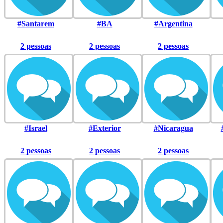
#Santarem
#BA
#Argentina
2 pessoas
2 pessoas
2 pessoas
#Israel
#Exterior
#Nicaragua
2 pessoas
2 pessoas
2 pessoas