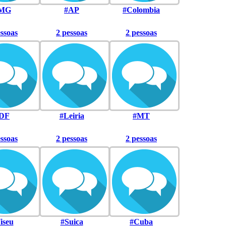
MG
#AP
#Colombia
essoas
2 pessoas
2 pessoas
DF
#Leiria
#MT
essoas
2 pessoas
2 pessoas
iseu
#Suica
#Cuba