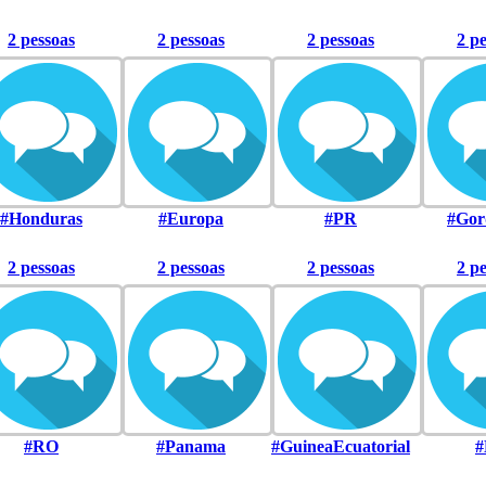
2 pessoas
2 pessoas
2 pessoas
2 p
#Honduras
#Europa
#PR
#Gor
2 pessoas
2 pessoas
2 pessoas
2 p
#RO
#Panama
#GuineaEcuatorial
#