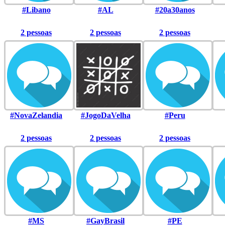
#Libano
#AL
#20a30anos
2 pessoas
2 pessoas
2 pessoas
#NovaZelandia
#JogoDaVelha
#Peru
2 pessoas
2 pessoas
2 pessoas
#MS
#GayBrasil
#PE