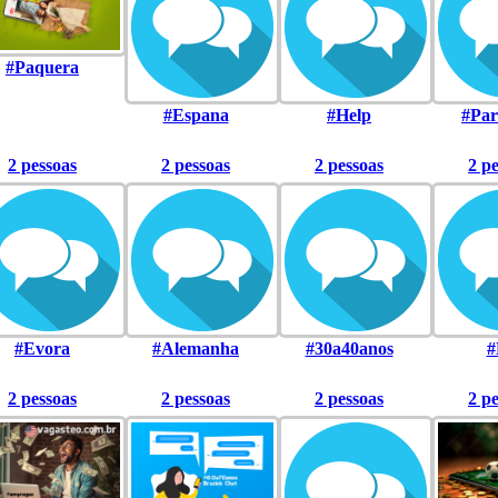
#Paquera
#Espana
#Help
#Par
2 pessoas
2 pessoas
2 pessoas
2 p
#Evora
#Alemanha
#30a40anos
#
2 pessoas
2 pessoas
2 pessoas
2 p