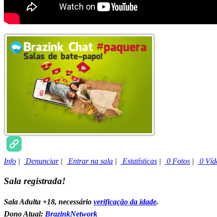
Info
|
Denunciar
|
Entrar na sala
|
Estatísticas
|
0 Fotos
|
0 Víd
Sala registrada!
Sala Adulta +18, necessário
verificação da idade
.
Dono Atual:
BrazinkNetwork