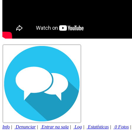
Info
|
Denunciar
|
Entrar na sala
|
Log
|
Estatísticas
|
0 Fotos