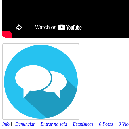
Info
|
Denunciar
|
Entrar na sala
|
Estatísticas
|
0 Fotos
|
0 Víd