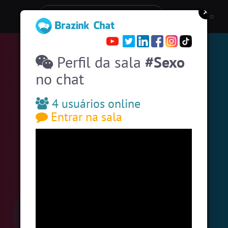
Entre numa sala de bate-papo
Stats
Perfil da sala
#Sexo
Espiar pessoas online
51
no chat
#EstadosUnidos
2
pessoas
#Amizade
9
pessoas
4 usuários online
Entrar na sala
#Brasil
11 pessoas
#SalaDaSininha
11 pessoas
#Evangelicos
11 pessoas
#Portugal
9 pessoas
#LoveHits
8 pessoas
#Denuncias
6 pessoas