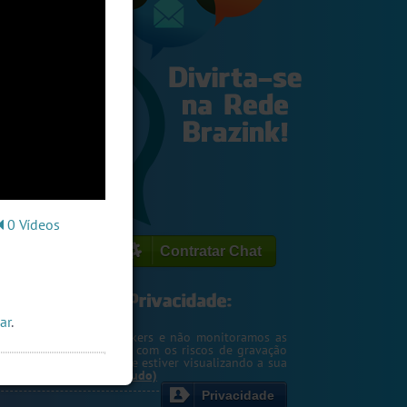
0 Vídeos
Contratar Chat
ar
.
egemos o seu IP de hackers e não monitoramos as
m. Entretanto, cuidado com os riscos de gravação
ntscreen pela pessoa que estiver visualizando a sua
rsa ou webcam....
(Ler tudo)
Privacidade