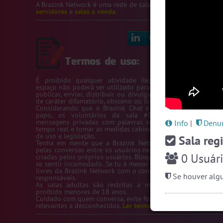
A Brazink Network é uma rede de salas de bate-papo.
Veja no
servidores
e
salas a venda
.
Linkedin
Bl
É proibido qualquer atividade ilegal na Rede Brazink. 
espaço não poderá ser utilizado para passar número de telef
publicar, enviar, distribuir ou divulgar conteúdos ou inform
de caráter difamatório, obsceno ou ilícito.
Considerando que o Brazink Chat é um site de salas de b
papo, os voluntários da sala #Denuncias têm acess
mensagens privadas com palavras suspeitas para averigua
Info
|
Denun
tempo real e tomar as medidas cabíveis de acordo com os te
de uso e legislação.
Sala regi
Tenha em mente que a Brazink Network não se responsabi
pelas conversas entre os usuários nem pelas salas de bate-
0
Usuári
criadas pelos próprios usuários. Bloqueie um usuário sempre
se sentir incomodado. Se tu é menor de idade, só utilize as s
livres da Brazink Network com o consentimento de seus pai
Se houver algu
responsáveis.
As salas adultas são restritas a maiores de 18 anos, s
proibido menores de 18 anos.
Cuidado com quem conversa, evite fornecer informações pess
relevantes a desconhecidos.
Ler termos de uso completo.