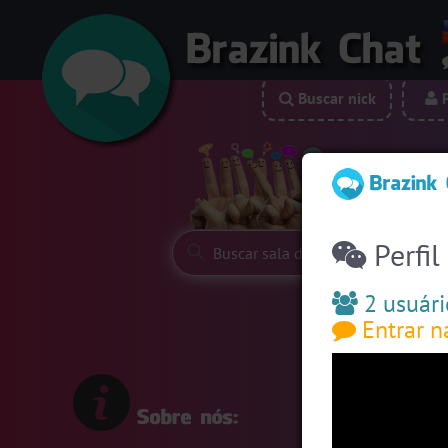
Buscar nick
P
Siga-nos:
Perfil
2 usuári
Entrar n