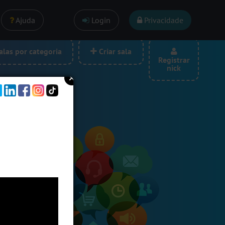
Ajuda
Login
Privacidade
las por categoria
Criar sala
Registrar
nick