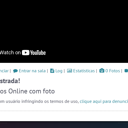
ssos
#Zoom
6 pessoas
#Novanativa
5 pessoas
og
#ParaisoTropical
5 pessoas
Ver todas as salas
Este
one,
ação
ate-
🎁 Promoção
🛍 Crie seu Chat e Rádio 📻
o as
com Site e Chat Bot 🤖 de Pedidos
.
r em
ciar
|
Entrar na sala
|
Log
|
Estatísticas
|
0 Fotos
|
rmos
strada!
liza
papo
os Online com foto
 que
alas
s ou
m usuário infringindo os termos de uso,
clique aqui para denunci
endo
Prot
webca
oais
e pri
English
Português
Español
© 2018 Brazink
conve