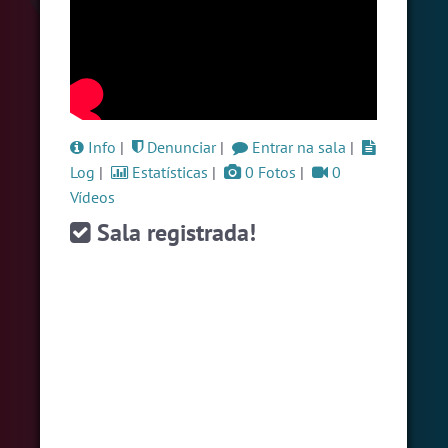
#Brasil
9 pessoas
#Denuncias
8 pessoas
#Brazink
6 pessoas
Ver todas as salas
Info
|
Denunciar
|
Entrar na sala
|
Log
|
Estatísticas
|
0 Fotos
|
0
Vídeos
🎁 Promoção
🛍 Crie seu Chat e Rádio 📻
com Site e Chat Bot 🤖 de Pedidos
.
Sala registrada!
English
Português
Español
© 2018 Brazink