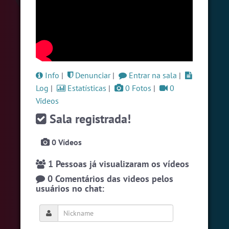
#Evangelicos
6 pessoas
#Novanativa
6 pessoas
#Brazink
5 pessoas
Ver todas as salas
Info
|
Denunciar
|
Entrar na sala
|
Log
|
Estatísticas
|
0 Fotos
|
0
Vídeos
🎁 Promoção
🛍 Crie seu Chat e Rádio 📻
com Site e Chat Bot 🤖 de Pedidos
.
Sala registrada!
0 Vídeos
1 Pessoas já visualizaram os vídeos
0 Comentários das videos pelos
usuários no chat:
English
Português
Español
© 2018 Brazink