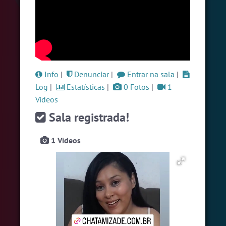
#Brazink
5 pessoas
#Zoom
5 pessoas
#Sexo
+18
5 pessoas
Ver todas as salas
Info
|
Denunciar
|
Entrar na sala
|
Log
|
Estatísticas
|
0 Fotos
|
1
Vídeos
🎁 Promoção
🛍 Crie seu Chat e Rádio 📻
com Site e Chat Bot 🤖 de Pedidos
.
Sala registrada!
1 Vídeos
English
Português
Español
© 2018 Brazink