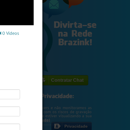
0 Vídeos
Contratar Chat
egemos o seu IP de hackers e não monitoramos as
m. Entretanto, cuidado com os riscos de gravação
ntscreen pela pessoa que estiver visualizando a sua
rsa ou webcam....
(Ler tudo)
Privacidade