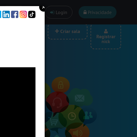
Ajuda
Login
Privacidade
las por categoria
Criar sala
Registrar
nick