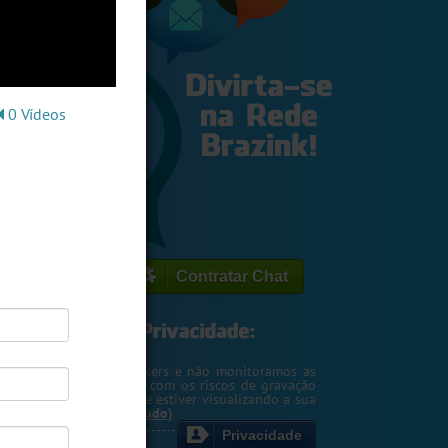
0 Vídeos
Contratar Chat
egemos o seu IP de hackers e não monitoramos as
m. Entretanto, cuidado com os riscos de gravação
ntscreen pela pessoa que estiver visualizando a sua
rsa ou webcam....
(Ler tudo)
Privacidade