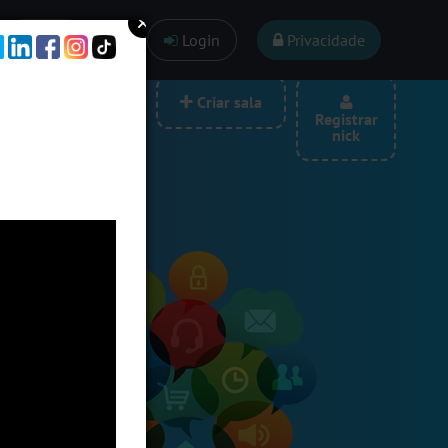
Ajuda
Login
Privacidade
las por categoria
Criar sala
Registrar
nick