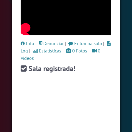
#Sexo
+18
5 pessoas
#Brazink
5 pessoas
#Evangelicos
4 pessoas
Ver todas as salas
Info
|
Denunciar
|
Entrar na sala
|
Log
|
Estatísticas
|
0 Fotos
|
0
Vídeos
🎁 Promoção
🛍 Crie seu Chat e Rádio 📻
com Site e Chat Bot 🤖 de Pedidos
.
Sala registrada!
English
Português
Español
© 2018 Brazink